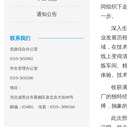
同组织下
通知公告
一步。
深入
业发展历
联系我们
域，在技
党政综合办公室
线上变得
0319-3650902
炼车间、
学生管理办公室
体验。技
0319-3650266
收获
地址：
厂的独特经
河北省邢台市襄都区泉北东大街88号
搏，抽象
邮编：054001 传真：0319--3896566
此次