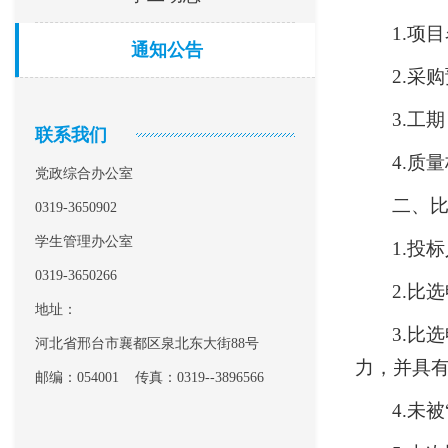
1.项
通知公告
2.采购
3.工
联系我们
4.质
党政综合办公室
二、
0319-3650902
学生管理办公室
1.投
0319-3650266
2.比
地址：
3.比
河北省邢台市襄都区泉北东大街88号
力，并具
邮编：054001 传真：0319--3896566
4.未