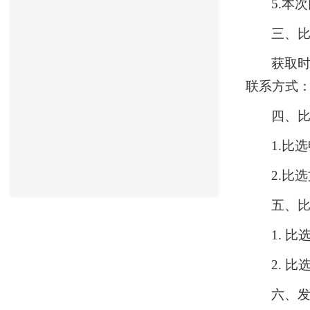
5.本
三、
获取时
联系方式：樊
四、
1.比
2.比
五、
1. 比
2. 
六、